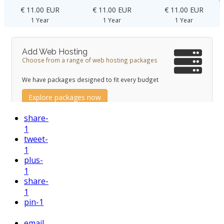
share
-
1
tweet
-
1
plus
-
1
share
-
1
pin
-1
email