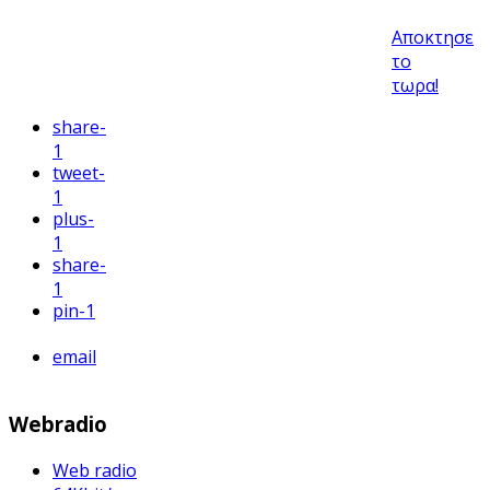
Αποκτησε
το
τωρα!
share
-
1
tweet
-
1
plus
-
1
share
-
1
pin
-1
email
Webradio
Web radio