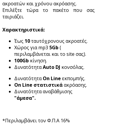
ακροατών και χρόνου ακρόασης.
Επιλέξτε τώρα το πακέτο που σας
ταιριάζει.
Χαρακτηριστικά:
Έως
10
ταυτόχρονους ακροατές.
Χώρος για mp3
5Gb
(
περιλαμβάνεται και το site σας).
100Gb
κίνηση.
Δυνατότητα
Auto DJ
κονσόλας.
Δυνατότητα
On Line
εκπομπής.
On Line στατιστικά
ακρόασης.
Δυνατότητα αναβάθμισης
"άμεσα".
*Περιλαμβάνει τον Φ.Π.Α 16%