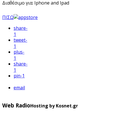
Διαθέσιμο για: Iphone and Ipad
ΠΙΣΩ
share
-
1
tweet
-
1
plus
-
1
share
-
1
pin
-1
email
Web Radio
Hosting by Kosnet.gr