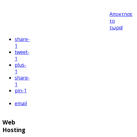
Αποκτησε
το
τωρα!
share
-
1
tweet
-
1
plus
-
1
share
-
1
pin
-1
email
Web
Hosting