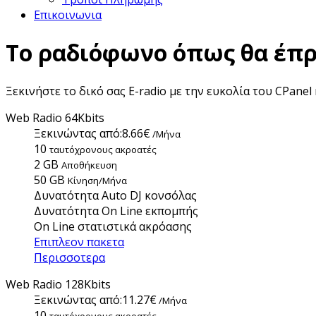
Επικοινωνια
Το ραδιόφωνο όπως θα έπρε
Ξεκινήστε το δικό σας E-radio με την ευκολία του CPanel 
Web Radio 64Kbits
Ξεκινώντας από:
8.66€
/Μήνα
10
ταυτόχρονους ακροατές
2 GB
Aποθήκευση
50 GB
Κίνηση/Μήνα
Δυνατότητα Auto DJ κονσόλας
Δυνατότητα On Line εκπομπής
On Line στατιστικά ακρόασης
Επιπλεον πακετα
Περισσοτερα
Web Radio 128Kbits
Ξεκινώντας από:
11.27€
/Μήνα
10
ταυτόχρονους ακροατές